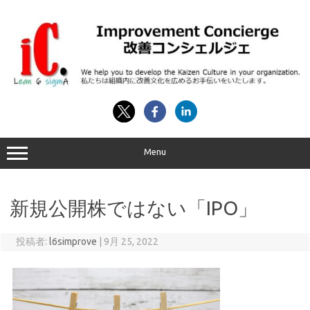
コ
ン
テ
ン
ツ
へ
ス
キ
ッ
プ
Menu
新規公開株ではない「IPO」
投稿者:
l6simprove
|
9月 25, 2022