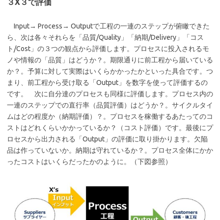
３X３で評価
Input→ Process→ Outputで工程の一連のステップが俯瞰できた
ら、次は各々それらを「品質/Quality」「納期/Delivery」「コス
ト/Cost」の３つの観点から評価します。プロセスに投入されるモ
ノや情報の「品質」はどうか？。期限通りに前工程から届いている
か？。予算に対して実際はいくらかかったかといった具合です。つ
まり、前工程から受け取る「Output」を数字を使って評価するの
です。 次に自分達のプロセスも同様に評価します。プロセス内の
一連のステップでの直行率（品質評価）はどうか？。サイクルタイ
ムはどの程度か（納期評価）？。プロセスを稼働するあたってのコ
ストはどれくらいかかっているか？（コスト評価）です。最後にプ
ロセスから出力される「Output」の評価に取り掛かります。欠陥
品は作っていないか。納期は守れているか？。プロセス全体にかか
ったコストはいくらだったかのように。（下図参照）