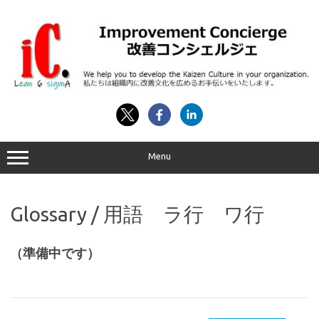
コ
ン
テ
ン
ツ
へ
ス
キ
ッ
プ
Menu
Glossary / 用語 ラ行 ワ行
（準備中です）