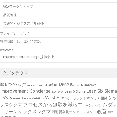
VSAワークショップ
品質管理
普遍的ビジネススキル研修
プライバシーポリシー
特定商取引法に基づく表記
welcome
Improvement Concierge 提携会社
タグクラウド
DMAIC
8つのムダ
5S
Define
Improve
Analyze
Control
Google
Improvement Concierge
Lean Six Sigma
Lean 6 Sigma
ISO18404
Wastes
LSS
シッ
キャリア開発
Measure
エンゲージメント
Process
Variations
ムダ
プロセスから無駄を減らす
クスシグマ
ム
マーケットイン
改善
リーンシックスシグマ
従業員エンゲージメント
ラ
問題
整理