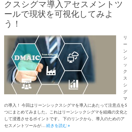
クスシグマ導入アセスメントツ
ールで現状を可視化してみよ
う！
リ
ー
ン
シ
ッ
ク
ス
シ
グ
マ
の導入！ 今回はリーンシックスシグマを導入にあたって注意点を5
つにまとめてみました。これはリーンシックシグマを組織の文化と
して浸透させるポイントです。 下のリンクから、導入のためのア
セスメントツールが…
続きを読む »