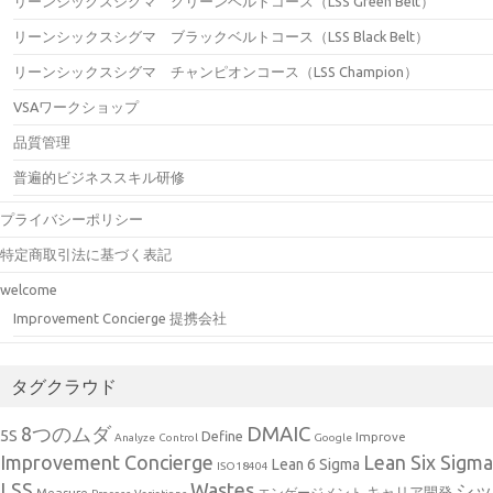
リーンシックスシグマ グリーンベルトコース（LSS Green Belt）
リーンシックスシグマ ブラックベルトコース（LSS Black Belt）
リーンシックスシグマ チャンピオンコース（LSS Champion）
VSAワークショップ
品質管理
普遍的ビジネススキル研修
プライバシーポリシー
特定商取引法に基づく表記
welcome
Improvement Concierge 提携会社
タグクラウド
DMAIC
8つのムダ
5S
Define
Improve
Analyze
Control
Google
Improvement Concierge
Lean Six Sigma
Lean 6 Sigma
ISO18404
Wastes
LSS
シッ
キャリア開発
Measure
エンゲージメント