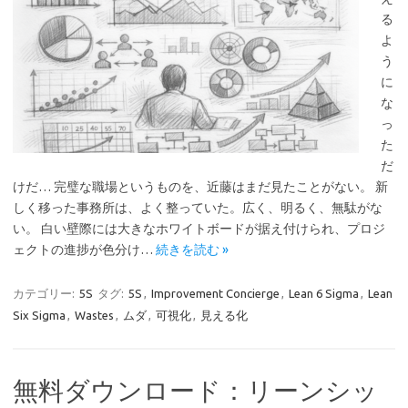
る
よ
う
に
な
っ
た
だ
けだ… 完璧な職場というものを、近藤はまだ見たことがない。 新
しく移った事務所は、よく整っていた。広く、明るく、無駄がな
い。 白い壁際には大きなホワイトボードが据え付けられ、プロジ
ェクトの進捗が色分け…
続きを読む »
カテゴリー:
5S
タグ:
5S
,
Improvement Concierge
,
Lean 6 Sigma
,
Lean
Six Sigma
,
Wastes
,
ムダ
,
可視化
,
見える化
無料ダウンロード：リーンシッ