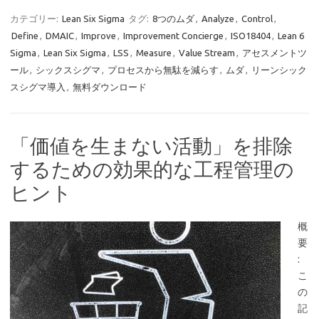
カテゴリー:
Lean Six Sigma
タグ:
8つのムダ
,
Analyze
,
Control
,
Define
,
DMAIC
,
Improve
,
Improvement Concierge
,
ISO18404
,
Lean 6
Sigma
,
Lean Six Sigma
,
LSS
,
Measure
,
Value Stream
,
アセスメントツ
ール
,
シックスシグマ
,
プロセスから無駄を減らす
,
ムダ
,
リーンシック
スシグマ導入
,
無料ダウンロード
「価値を生まない活動」を排除
するための効果的な工程管理の
ヒント
概
要
:
こ
の
記