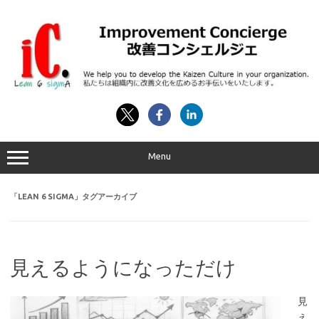
コ
ン
テ
ン
ツ
へ
ス
キ
ッ
プ
Menu
「
LEAN 6 SIGMA
」タグアーカイブ
見えるようになっただけ
見
え