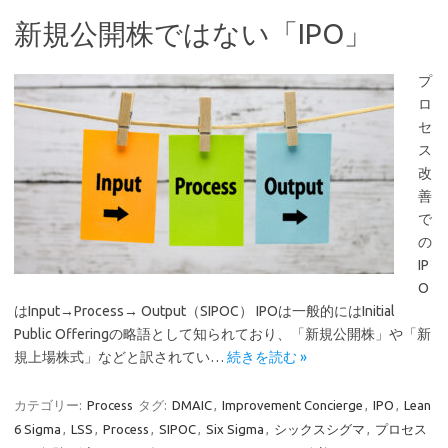
新規公開株ではない「IPO」
プ
ロ
セ
ス
改
善
で
の
IP
O
はInput→Process→ Output（SIPOC） IPOは一般的にはInitial
Public Offeringの略語として知られており、「新規公開株」や「新
規上場株式」などと訳されてい…
続きを読む »
カテゴリー:
Process
タグ:
DMAIC
,
Improvement Concierge
,
IPO
,
Lean
6 Sigma
,
LSS
,
Process
,
SIPOC
,
Six Sigma
,
シックスシグマ
,
プロセス