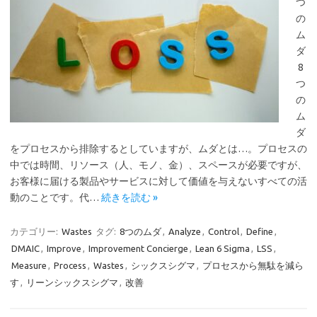
つ
の
ム
ダ
8
つ
の
ム
ダ
をプロセスから排除するとしていますが、ムダとは…。プロセスの
中では時間、リソース（人、モノ、金）、スペースが必要ですが、
お客様に届ける製品やサービスに対して価値を与えないすべての活
動のことです。代…
続きを読む »
カテゴリー:
Wastes
タグ:
8つのムダ
,
Analyze
,
Control
,
Define
,
DMAIC
,
Improve
,
Improvement Concierge
,
Lean 6 Sigma
,
LSS
,
Measure
,
Process
,
Wastes
,
シックスシグマ
,
プロセスから無駄を減ら
す
,
リーンシックスシグマ
,
改善