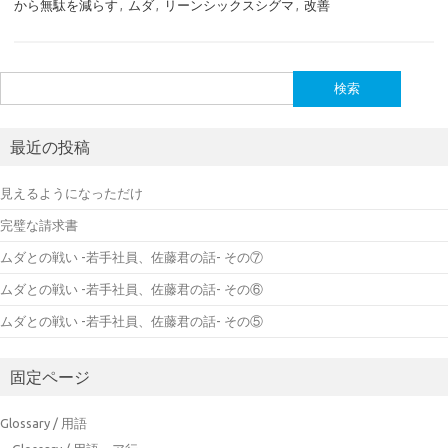
から無駄を減らす
,
ムダ
,
リーンシックスシグマ
,
改善
検
索:
最近の投稿
見えるようになっただけ
完璧な請求書
ムダとの戦い -若手社員、佐藤君の話- その⑦
ムダとの戦い -若手社員、佐藤君の話- その⑥
ムダとの戦い -若手社員、佐藤君の話- その⑤
固定ページ
Glossary / 用語