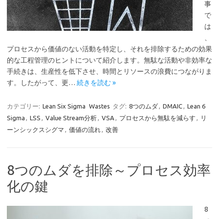
事
で
は
、
プロセスから価値のない活動を特定し、それを排除するための効果
的な工程管理のヒントについて紹介します。無駄な活動や非効率な
手続きは、生産性を低下させ、時間とリソースの浪費につながりま
す。したがって、更…
続きを読む »
カテゴリー:
Lean Six Sigma
Wastes
タグ:
8つのムダ
,
DMAIC
,
Lean 6
Sigma
,
LSS
,
Value Stream分析
,
VSA
,
プロセスから無駄を減らす
,
リ
ーンシックスシグマ
,
価値の流れ
,
改善
8つのムダを排除～プロセス効率
化の鍵
8