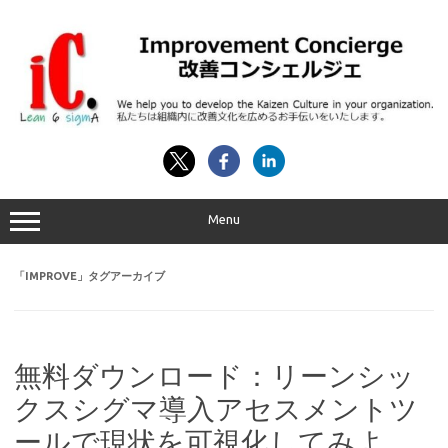
コ
ン
テ
ン
ツ
へ
ス
キ
ッ
プ
Menu
「
IMPROVE
」タグアーカイブ
無料ダウンロード：リーンシッ
クスシグマ導入アセスメントツ
ールで現状を可視化してみよ