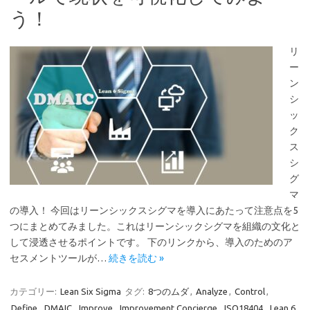
う！
リ
ー
ン
シ
ッ
ク
ス
シ
グ
マ
の導入！ 今回はリーンシックスシグマを導入にあたって注意点を5
つにまとめてみました。これはリーンシックシグマを組織の文化と
して浸透させるポイントです。 下のリンクから、導入のためのア
セスメントツールが…
続きを読む »
カテゴリー:
Lean Six Sigma
タグ:
8つのムダ
,
Analyze
,
Control
,
Define
,
DMAIC
,
Improve
,
Improvement Concierge
,
ISO18404
,
Lean 6