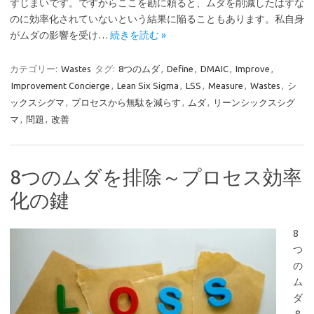
ずじまいです。ですからここを勘に頼ると、ムダを削減したはずな
のに効率化されていないという結果に陥ることもあります。私自身
がムダの影響を受け…
続きを読む »
カテゴリー:
Wastes
タグ:
8つのムダ
,
Define
,
DMAIC
,
Improve
,
Improvement Concierge
,
Lean Six Sigma
,
LSS
,
Measure
,
Wastes
,
シ
ックスシグマ
,
プロセスから無駄を減らす
,
ムダ
,
リーンシックスシグ
マ
,
問題
,
改善
8つのムダを排除～プロセス効率
化の鍵
8
つ
の
ム
ダ