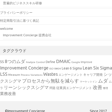
普遍的ビジネススキル研修
プライバシーポリシー
特定商取引法に基づく表記
welcome
Improvement Concierge 提携会社
タグクラウド
DMAIC
8つのムダ
5S
Define
Improve
Analyze
Control
Google
Improvement Concierge
Lean Six Sigma
Lean 6 Sigma
ISO18404
Wastes
LSS
シッ
キャリア開発
Measure
エンゲージメント
Process
Variations
ムダ
プロセスから無駄を減らす
クスシグマ
ム
マーケットイン
改善
リーンシックスシグマ
従業員エンゲージメント
ラ
問題
整理
業務改善
©Improvement Concierge
Since 2017