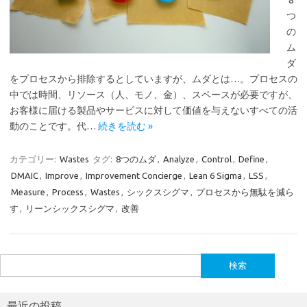
8
つ
の
ム
ダ
をプロセスから排除するとしていますが、ムダとは…。プロセスの
中では時間、リソース（人、モノ、金）、スペースが必要ですが、
お客様に届ける製品やサービスに対して価値を与えないすべての活
動のことです。代…
続きを読む »
カテゴリー:
Wastes
タグ:
8つのムダ
,
Analyze
,
Control
,
Define
,
DMAIC
,
Improve
,
Improvement Concierge
,
Lean 6 Sigma
,
LSS
,
Measure
,
Process
,
Wastes
,
シックスシグマ
,
プロセスから無駄を減ら
す
,
リーンシックスシグマ
,
改善
検
索:
最近の投稿