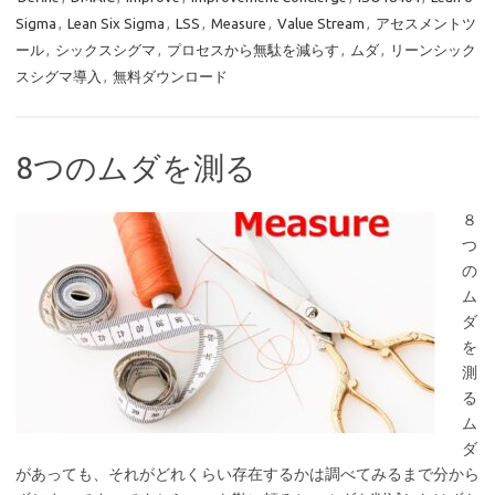
Sigma
,
Lean Six Sigma
,
LSS
,
Measure
,
Value Stream
,
アセスメントツ
ール
,
シックスシグマ
,
プロセスから無駄を減らす
,
ムダ
,
リーンシック
スシグマ導入
,
無料ダウンロード
8つのムダを測る
８
つ
の
ム
ダ
を
測
る
ム
ダ
があっても、それがどれくらい存在するかは調べてみるまで分から