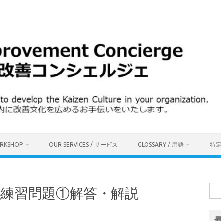
ORKSHOP
OUR SERVICES / サービス
GLOSSARY / 用語
特
検
 練習問題①解答・解説
索: