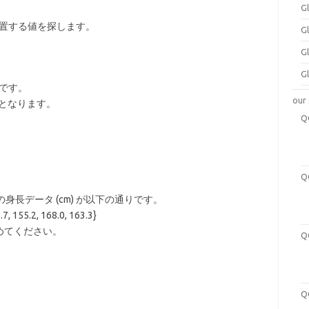
G
位置する値を探します。
G
G
G
値です。
our
値となります。
長データ (cm) が以下の通りです。
.7, 155.2, 168.0, 163.3}
めてください。