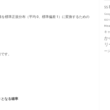
5S
Goog
を標準正規分布（平均 0、標準偏差 1）に変換するための
ISO1
Mea
キ
か
リ
ー
差です。
8
となる確率