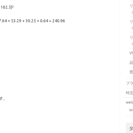
-162.5)²
（
7.64 + 53.29 + 30.25 + 0.64 = 240.96
（
（
V
プ
特
ます。
wel
I