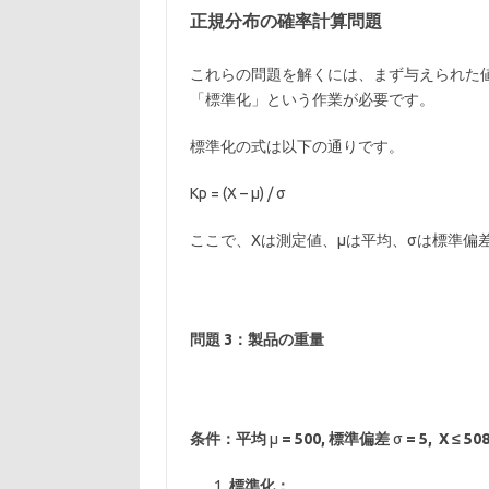
正規分布の確率計算問題
これらの問題を解くには、まず与えられた値
「標準化」という作業が必要です。
標準化の式は以下の通りです。
Kp = (X – μ) / σ
ここで、Xは測定値、μは平均、σは標準偏
問題 3：製品の重量
条件：平均
μ
= 500,
標準偏差
σ
= 5, X
≤
50
標準化：