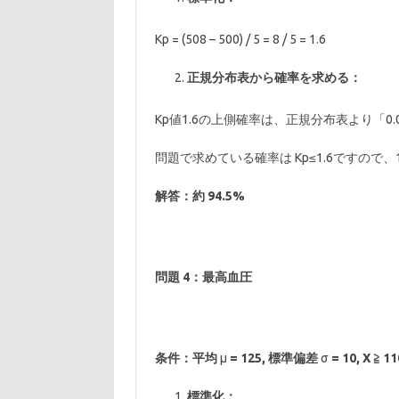
Kp = (508 – 500) / 5 = 8 / 5 = 1.6
正規分布表から確率を求める：
Kp値1.6の上側確率は、正規分布表より「0.0
問題で求めている確率は Kp≤1.6ですので、1 – 
解答：約 94.5%
問題 4：最高血圧
条件：平均
μ
= 125,
標準偏差
σ
= 10, X
≧ 
標準化：