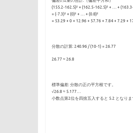
偏差の2乗の合計:（偏差平方和）
(155.2-162.5)² + (162.5-162.5)² + … + (163.3
= (-7.3)² + (0)² + … + (0.8)²
= 53.29 + 0 + 12.96 + 57.76 + 7.84 + 7.29 + 1
分散の計算: 240.96 / (10-1) = 26.77
26.77 ≈ 26.8
標準偏差: 分散の正の平方根です。
√26.8 ≈ 5.177…
小数点第2位を四捨五入すると 5.2 となり