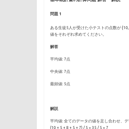
問題
1
ある生徒5人が受けた小テストの点数が {10, 
値をそれぞれ求めてください。
解答
平均値: 7点
中央値: 7点
最頻値: 5点
解説
平均値: 全てのデータの値を足し合わせ、
(10 + 5 + 8 + 5 + 7) / 5 = 35 / 5 = 7