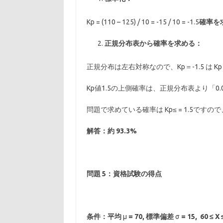
Kp = (110 – 125) / 10 = -15 / 10 = -1.5
確率を
正規分布表から確率を求める：
正規分布は左右対称なので、Kp＝-1.5 は K
Kp値1.5の上側確率は、正規分布表より「0.0
問題で求めている確率は Kp≤ = 1.5ですので、1 –
解答：約 93.3%
問題 5：資格試験の得点
条件：平均
μ
= 70,
標準偏差
σ
= 15, 60
≤
X