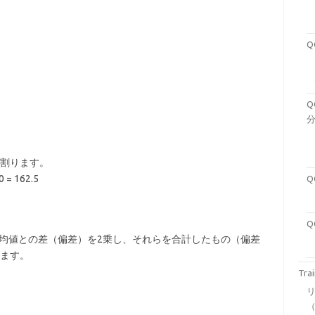
で割ります。
0 = 162.5
平均値との差（偏差）を2乗し、それらを合計したもの（偏差
ります。
Tra
（