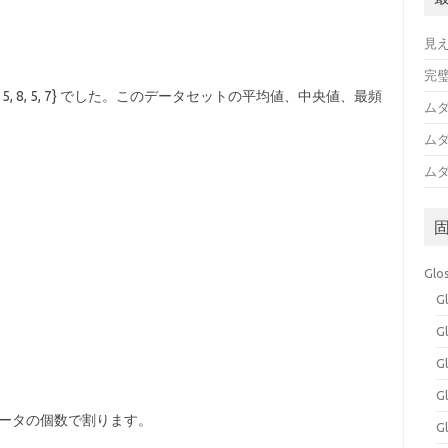
見
完
5, 8, 5, 7} でした。このデータセットの平均値、中央値、最頻
ムダ
ムダ
ムダ
Glo
G
G
G
G
データの個数で割ります。
G