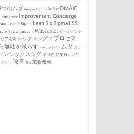
DMAIC
8つのムダ
Define
Analyze
Control
Improvement Concierge
Improve
le
Lean Six Sigma
LSS
Lean 6 Sigma
8404
Wastes
sure
エンゲージメント
Process
Variations
プロセス
シックスシグマ
ャリア開発
ムダ
ら無駄を減らす
ムラ
マーケットイン
ーンシックスシグマ
従業員エンゲ
問題
改善
業務改善
ジメント
整理