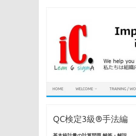
コ
ン
テ
ン
ツ
へ
ス
キ
ッ
プ
HOME
WELCOME
TRAINING / W
QC検定3級®手法編
基本統計量の計算問題 解答・解説