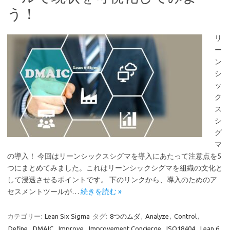
う！
リ
ー
ン
シ
ッ
ク
ス
シ
グ
マ
の導入！ 今回はリーンシックスシグマを導入にあたって注意点を5
つにまとめてみました。これはリーンシックシグマを組織の文化と
して浸透させるポイントです。 下のリンクから、導入のためのア
セスメントツールが…
続きを読む »
カテゴリー:
Lean Six Sigma
タグ:
8つのムダ
,
Analyze
,
Control
,
Define
,
DMAIC
,
Improve
,
Improvement Concierge
,
ISO18404
,
Lean 6