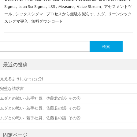
Sigma
,
Lean Six Sigma
,
LSS
,
Measure
,
Value Stream
,
アセスメントツ
ール
,
シックスシグマ
,
プロセスから無駄を減らす
,
ムダ
,
リーンシック
スシグマ導入
,
無料ダウンロード
検
索:
最近の投稿
見えるようになっただけ
完璧な請求書
ムダとの戦い -若手社員、佐藤君の話- その⑦
ムダとの戦い -若手社員、佐藤君の話- その⑥
ムダとの戦い -若手社員、佐藤君の話- その⑤
固定ページ