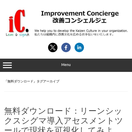
コ
ン
テ
ン
ツ
へ
ス
キ
ッ
プ
Menu
「
無料ダウンロード
」タグアーカイブ
無料ダウンロード：リーンシッ
クスシグマ導入アセスメントツ
ールで現状を可視化してみよ