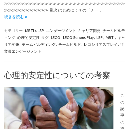
≫≫≫≫≫≫≫≫≫≫≫≫≫≫≫≫≫≫≫≫≫≫≫≫≫≫≫≫≫≫
≫≫≫≫≫≫≫≫≫≫≫ 目次 はじめに：その「チー…
続きを読む »
カテゴリー:
MBTI x LSP
エンゲージメント
キャリア開発
チームビルデ
ィング
心理的安定性
タグ:
LEGO
,
LEGO Serious Play
,
LSP
,
MBTI
,
キャ
リア開発
,
チームビルディング
,
チームビルド
,
レゴシリアスプレイ
,
従
業員エンゲージメント
心理的安定性についての考察
こ
の
記
事
の
概