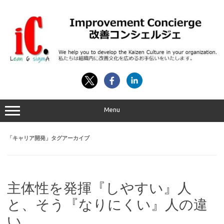
コ
ン
テ
ン
ツ
へ
ス
キ
ッ
プ
Menu
「
キャリア開発
」タグアーカイブ
主体性を発揮『しやすい』人
と、そう『なりにくい』人の違
い