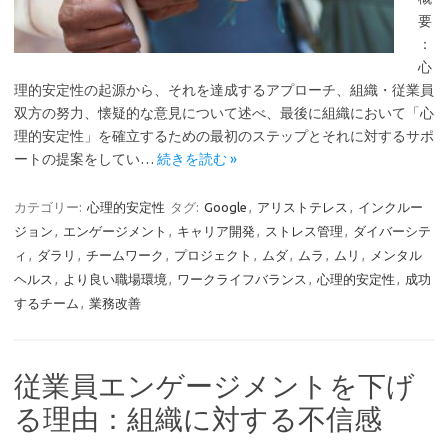
要
：
心
理的安定性の起源から、それを達成するアプローチ、組織・従業員
双方の努力、懐疑的な意見について述べ、最後に組織において「心
理的安定性」を確立するための最初のステップとそれに対するサポ
ートの提案をしてい…
続きを読む »
カテゴリー:
心理的安定性
タグ:
Google
,
アリストテレス
,
インクルー
ジョン
,
エンゲージメント
,
キャリア開発
,
ストレス管理
,
ダイバーシテ
ィ
,
ダラリ
,
チームワーク
,
プロジェクト
,
ムダ
,
ムラ
,
ムリ
,
メンタル
ヘルス
,
より良い職場環境
,
ワークライフバランス
,
心理的安定性
,
成功
するチーム
,
業務改善
従業員エンゲージメントを下げ
る理由：組織に対する不信感