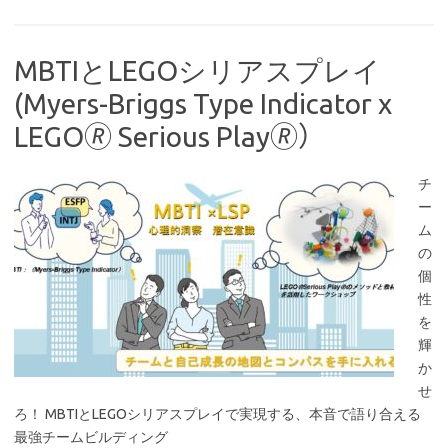
MBTIとLEGOシリアスプレイ
(Myers-Briggs Type Indicator x
LEGO🄬 Serious Play🄬）
チ
ー
ム
の
個
性
を
輝
か
せ
ろ！ MBTIとLEGOシリアスプレイで実現する、本音で語り合える
最強チームビルディング