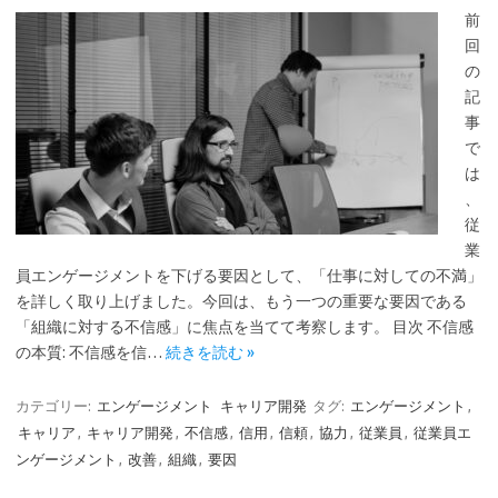
前
回
の
記
事
で
は
、
従
業
員エンゲージメントを下げる要因として、「仕事に対しての不満」
を詳しく取り上げました。今回は、もう一つの重要な要因である
「組織に対する不信感」に焦点を当てて考察します。 目次 不信感
の本質: 不信感を信…
続きを読む »
カテゴリー:
エンゲージメント
キャリア開発
タグ:
エンゲージメント
,
キャリア
,
キャリア開発
,
不信感
,
信用
,
信頼
,
協力
,
従業員
,
従業員エ
ンゲージメント
,
改善
,
組織
,
要因