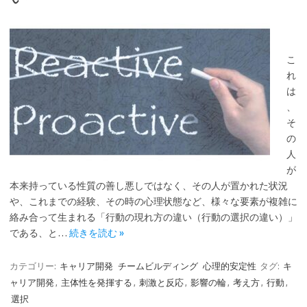
こ
れ
は
、
そ
の
人
が
本来持っている性質の善し悪しではなく、その人が置かれた状況
や、これまでの経験、その時の心理状態など、様々な要素が複雑に
絡み合って生まれる「行動の現れ方の違い（行動の選択の違い）」
である、と…
続きを読む »
カテゴリー:
キャリア開発
チームビルディング
心理的安定性
タグ:
キ
ャリア開発
,
主体性を発揮する
,
刺激と反応
,
影響の輪
,
考え方
,
行動
,
選択