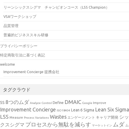
リーンシックスシグマ チャンピオンコース（LSS Champion）
VSAワークショップ
品質管理
普遍的ビジネススキル研修
プライバシーポリシー
特定商取引法に基づく表記
welcome
Improvement Concierge 提携会社
タグクラウド
DMAIC
8つのムダ
5S
Define
Improve
Analyze
Control
Google
Improvement Concierge
Lean Six Sigma
Lean 6 Sigma
ISO18404
Wastes
LSS
シッ
キャリア開発
Measure
エンゲージメント
Process
Variations
ムダ
プロセスから無駄を減らす
クスシグマ
ム
マーケットイン