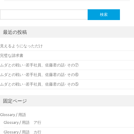
検
索:
最近の投稿
見えるようになっただけ
完璧な請求書
ムダとの戦い -若手社員、佐藤君の話- その⑦
ムダとの戦い -若手社員、佐藤君の話- その⑥
ムダとの戦い -若手社員、佐藤君の話- その⑤
固定ページ
Glossary / 用語
Glossary / 用語 ア行
Glossary / 用語 カ行