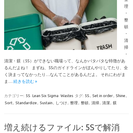
理
・
整
頓
・
清
掃
・
清潔・躾（5S）ができない職場って、なんかバタバタな特徴があ
るんだよね！ まずね、5Sのガイドラインがぼんやりしてたり、全
く決まってなかったり…なんてことがあるんだよ。 それにわがま
ま…
続きを読む »
カテゴリー:
5S
Lean Six Sigma
Wastes
タグ:
5S
,
Set in order
,
Shine
,
Sort
,
Standardize
,
Sustain
,
しつけ
,
整理
,
整頓
,
清掃
,
清潔
,
躾
増え続けるファイル: 5Sで解消