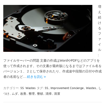
増
え
続
け
る
フ
ァ
イ
ル
:
ファイルサーバーの問題 文書の作成はWordやPDFなどのアプリを
使って作成されます。その文書が最終版になるまではファイル名を
バージョン１、２として保存されたり、作成途中段階の日付や作成
者の名前など…
続きを読む »
カテゴリー:
5S
Wastes
タグ:
5S
,
Improvement Concierge
,
Wastes
,
し
つけ
,
ムダ
,
改善
,
整理
,
整頓
,
清掃
,
清潔