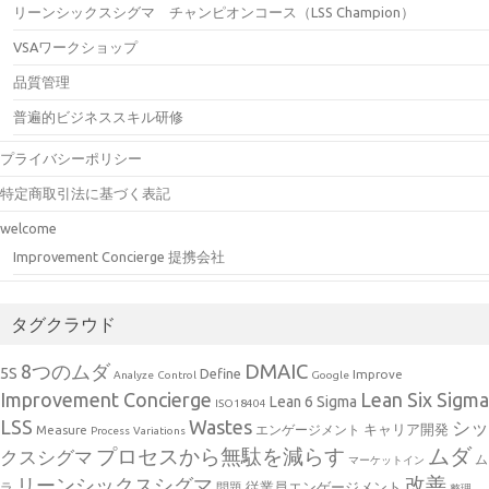
リーンシックスシグマ チャンピオンコース（LSS Champion）
VSAワークショップ
品質管理
普遍的ビジネススキル研修
プライバシーポリシー
特定商取引法に基づく表記
welcome
Improvement Concierge 提携会社
タグクラウド
DMAIC
8つのムダ
5S
Define
Improve
Analyze
Control
Google
Improvement Concierge
Lean Six Sigma
Lean 6 Sigma
ISO18404
Wastes
LSS
シッ
キャリア開発
Measure
エンゲージメント
Process
Variations
ムダ
プロセスから無駄を減らす
クスシグマ
ム
マーケットイン
改善
リーンシックスシグマ
従業員エンゲージメント
ラ
問題
整理