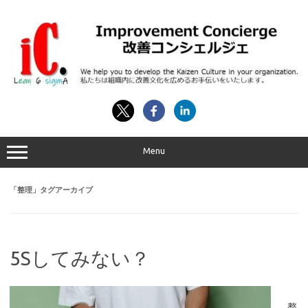
コ
ン
テ
ン
ツ
へ
ス
キ
ッ
プ
Menu
「
整理
」タグアーカイブ
5Sしてみない？
整